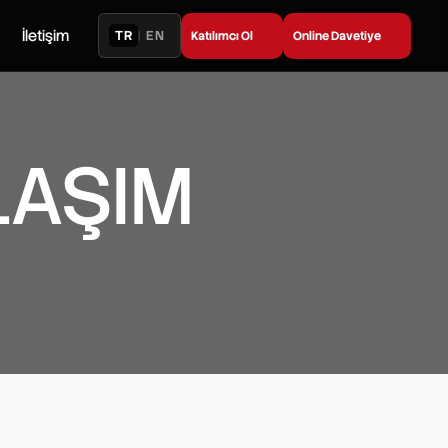
İletişim
TR
EN
|
Katılımcı Ol
Online Davetiye
LAŞIM