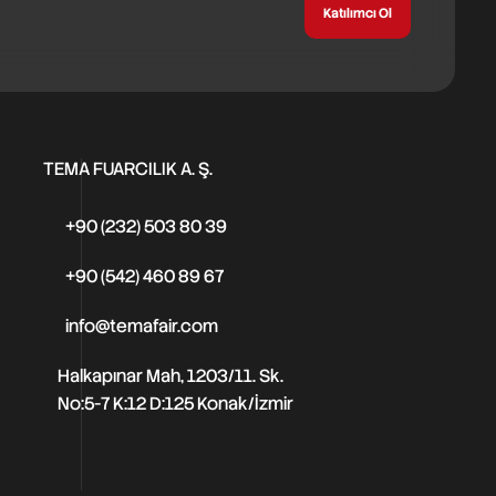
Katılımcı Ol
TEMA FUARCILIK A. Ş.
+90 (232) 503 80 39
+90 (542) 460 89 67
info@temafair.com
Halkapınar Mah, 1203/11. Sk.
No:5-7 K:12 D:125 Konak/İzmir