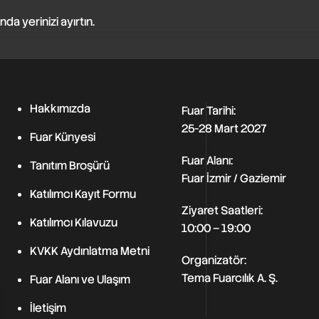
a yerinizi ayırtın.
Hakkımızda
Fuar Tarihi:
25-28 Mart 2027
Fuar Künyesi
Fuar Alanı:
Tanıtım Broşürü
Fuar İzmir / Gaziemir
Katılımcı Kayıt Formu
Ziyaret Saatleri:
Katılımcı Kılavuzu
10:00 – 19:00
KVKK Aydınlatma Metni
Organizatör:
Tema Fuarcılık A. Ş.
Fuar Alanı ve Ulaşım
İletişim